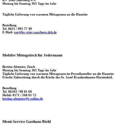
KV Trier-Saarburg e.V.
Montag bis Sonntag 365 Tage im Jahr
Tägliche Lieferung von warmem Mittagessen an die Haustür
Bestellung
Tel. 0651 / 993 77 49
E-Mail:
ear@kv-trier-saarburg.drk.de
Mobiler Mittagstisch für Jedermann
Bettina Altmeier, Züsch
Montag bis Sonntag 365 Tage im Jahr
Tägliche Lieferung von warmem Mittagessen im Porzellanteller an die Haustür.
Frische Zubereitung durch die Küche des St. Josef Krankenhauses Hermeskeil.
Bestellung
Tel. 06503 / 98 01 69
Mobil: 0171 / 168 65 72
bettina-altmeier@t-online.de
Menü-Service Gasthaus Biehl