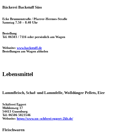
Bäckerei Backstuff Süss
Ecke Brunnenstraße / Pfarrer-Hermes-Straße
Samstag 7.50 – 8.40 Uhr
Bestellung
Tel. 06503 / 7116 oder persönlich am Wagen
Webseite:
www.backstuff.de
Bestellungen am Wagen abholen
Lebensmittel
Lammfleisch, Schaf- und Lammfelle, Wolldünger Pellets, Eier
Schäferei Eggert
Mühlenweg 17
54413 Gusenburg
Tel: 06506 5823546
Webseite:
https://www.xn--schferei-eggert-2kb.de/
Fleischwaren