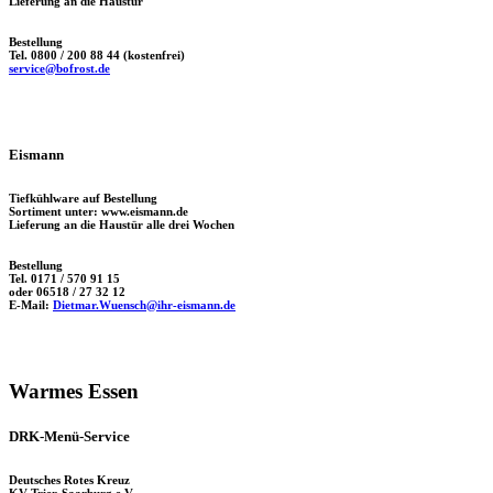
Lieferung an die Haustür
Bestellung
Tel. 0800 / 200 88 44 (kostenfrei)
service@bofrost.de
Eismann
Tiefkühlware auf Bestellung
Sortiment unter: www.eismann.de
Lieferung an die Haustür alle drei Wochen
Bestellung
Tel. 0171 / 570 91 15
oder 06518 / 27 32 12
E-Mail:
Dietmar.Wuensch@ihr-eismann.de
Warmes Essen
DRK-Menü-Service
Deutsches Rotes Kreuz