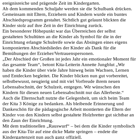
ereignisreiche und prägende Zeit im Kindergarten.
Ab dem kommenden Schuljahr werden sie die Schulbank drücken.
Gemeinsam mit Eltern, Erziehern und Kindern wurde ein buntes
Abschiedsprogramm gestaltet. Sichtlich gut gelaunt blickten die
Kinder stolz auf ihre Zeit in der Einrichtung zurück.
Ein besonderer Höhepunkt war das Überreichen der selbst
gestalteten Schultüten an die Kinder als Symbol für die in der
Einrichtung erlangte Schulreife sowie das Absingen eines eigens
komponierten Abschiedsliedes der Kinder als Dank für die
Bemühungen der Erzieher/Vertrauenspersonen.
„Der Abschied der Großen ist jedes Jahr ein emotionaler Moment für
das gesamte Team“, betont Kita-Leiterin Annette Jungblut „Wir
haben die Kinder über viele Jahre hinweg beim Wachsen, Lernen
und Entdecken begleitet. Die Kinder blicken nun gut vorbereitet,
selbstbewusst, neugierig und mit viel Vorfreude ihrem neuen
Lebensabschnitt, der Schulzeit, entgegen. Wir wünschen den
Kindern für diesen neuen Lebensabschnitt nur das Allerbeste.“
Auch die Elternschaft nutzte die Gelegenheit, um sich beim Team
der Kita 3 Könige zu bedanken. Als bleibende Erinnerung und
Dankeschön für die pädagogische Arbeit montierten die Eltern der
Kinder von den Kindern selbst gestaltete Holzbretter gut sichtbar an
den Zaun der Einrichtung.
Mit dem traditionellen „Rauswurf“ – bei dem die Kinder symbolisch
aus der Kita-Tür auf eine dicke Matte springen – endete die
Kindergartenzeit nun auch ganz offiziell.