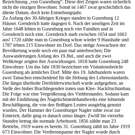
Bezeichnung „von Gusenburg“. Diese drei Zeigen waren sicherlich
nicht die einzigen Bewohner. Somit ist 1467 zwar geschichtlich das
älteste Datum, doch kein Entstehungsjahr.
Zu Anfang des 30-Jährigen Krieges standen in Gusenburg 12
Häuser. Grenderich hatte dagegen 6. Nach der unseligen Zeit im
Jahre 1648 lebten in Gusenburg noch vier Familien und in
Grenderich noch eine. Grenderich starb zwischen 1654 und 1663
aus! 1720 zählte man in Gusenburg schon wieder 9 Haushalte und
1787 lebten 215 Einwohner im Dorf. Das stetige Anwachsen der
Bevölkerung wurde noch ein paar mal unterbrochen; Die
Auswanderungen Anfang des 19.Jhd., und auch die zwei
Weltkriege zeigten ihre Auswirkungen. 1818 hatte Gusenburg 248
Einwohner. Um das Jahr 1830 bezeichnet ein Visitationsbericht
Gusenburg als ärmliches Dorf. Mitte des 19. Jahrhunderts waren
zwei Tatsachen entscheidend für die Hebung des Lebensstandards.
Die längst überholte Dreifelderwirtschaft wurde aufgegeben; an
Stelle des bisher Brachliegenden traten nun Klee- Hackfruchtanbau.
Die Folge war eine Vergrößerung des Viehbestandes. Sodann kam
mit der Einführung des Nagelschmiedehandwerks eine lohnende
Beschäftigung, die von den fleißigen Leuten ausgiebig genutzt
wurden. Der Hammer der Gusenburger Nagler ruhte zwar zur
Erntezeit, dafür ging es danach umso länger. Zwölf bis vierzehn
Stunden betrug die normale Arbeitszeit. 1856 zählte man 23
Betriebe, 1919 waren es bereits 31. Gusenburg zählt im Jahre 1919
673 Einwohner. Die Verdienstspanne der Nagler wurde durch